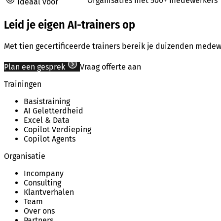
Organisaties met 500+ medewerkers
Ideaal voor
Leid je eigen AI-trainers op
Met tien gecertificeerde trainers bereik je duizenden medew
Plan een gesprek
Vraag offerte aan
Trainingen
Basistraining
AI Geletterdheid
Excel & Data
Copilot Verdieping
Copilot Agents
Organisatie
Incompany
Consulting
Klantverhalen
Team
Over ons
Partners