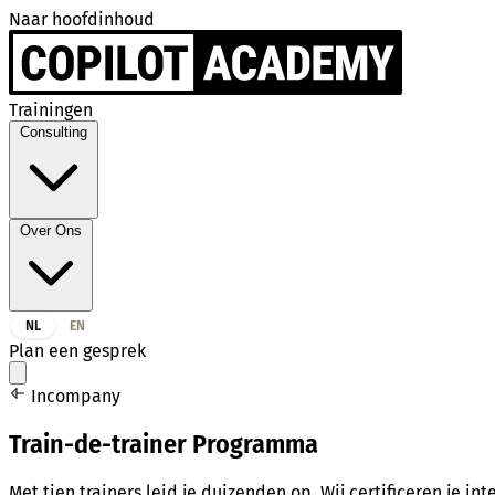
Naar hoofdinhoud
Trainingen
Consulting
Over Ons
NL
EN
Plan een gesprek
Incompany
Train-de-trainer Programma
Met tien trainers leid je duizenden op. Wij certificeren je i