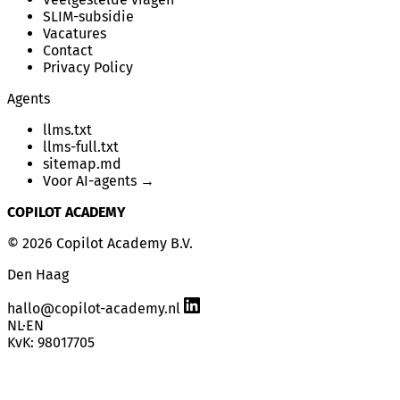
SLIM-subsidie
Vacatures
Contact
Privacy Policy
Agents
llms.txt
llms-full.txt
sitemap.md
Voor AI-agents →
COPILOT ACADEMY
© 2026 Copilot Academy B.V.
Den Haag
hallo@copilot-academy.nl
NL
·
EN
KvK: 98017705