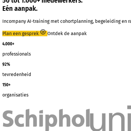
50 tot 1.000+ medewerkers.
Eén aanpak.
Incompany AI-training met cohortplanning, begeleiding en ra
Plan een gesprek
Ontdek de aanpak
4.000+
professionals
92%
tevredenheid
150+
organisaties