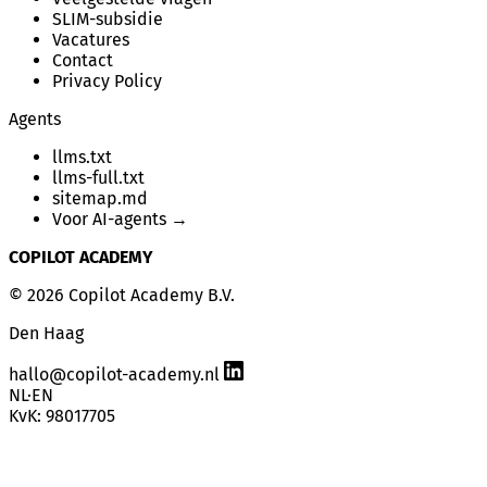
SLIM-subsidie
Vacatures
Contact
Privacy Policy
Agents
llms.txt
llms-full.txt
sitemap.md
Voor AI-agents →
COPILOT ACADEMY
© 2026 Copilot Academy B.V.
Den Haag
hallo@copilot-academy.nl
NL
·
EN
KvK: 98017705