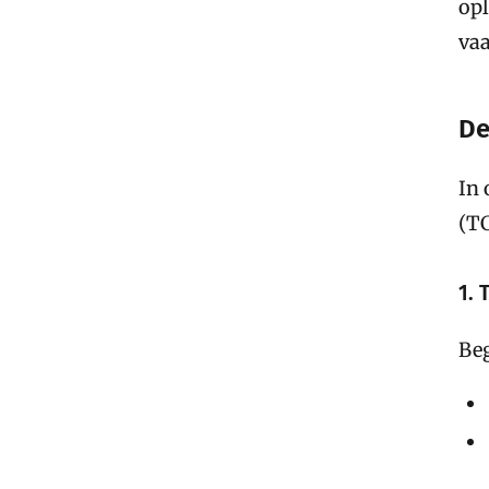
opl
vaa
De
In 
(TC
1. 
Beg