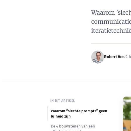
Waarom 'slech
communicatie
iteratietechn
Robert Vos
·
2 f
IN DIT ARTIKEL
Waarom “slechte prompts” geen
luiheid zijn
De 4 bouwstenen van een