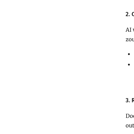
2. 
AI 
zo
3. 
Doo
out