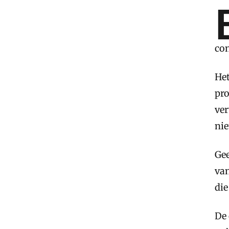
con
Het
pr
ver
nie
Gee
van
die
De 