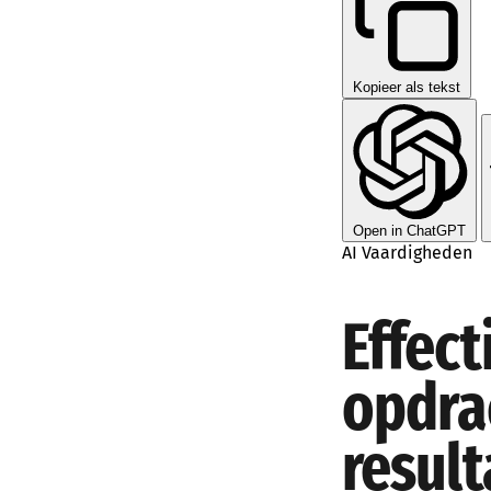
Kopieer als tekst
Open in ChatGPT
AI Vaardigheden
Effect
opdra
result