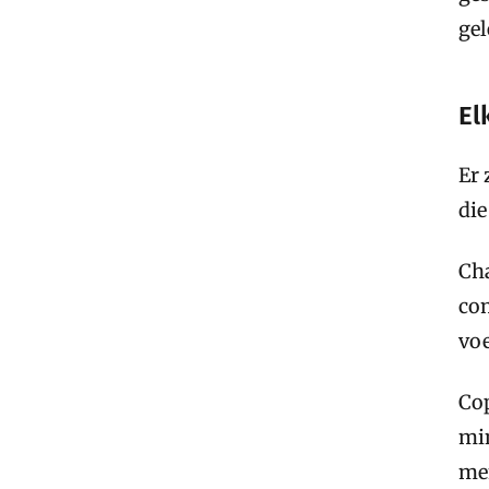
gel
El
Er 
die
Cha
com
voe
Cop
min
men