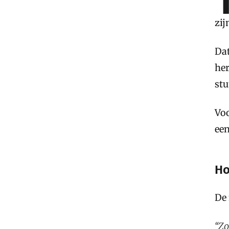
zij
Dat
her
stu
Voo
een
Ho
De 
“Zo