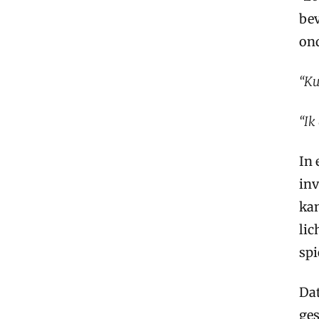
bev
on
“Ku
“Ik
In 
inv
kan
lic
spi
Dat
ges