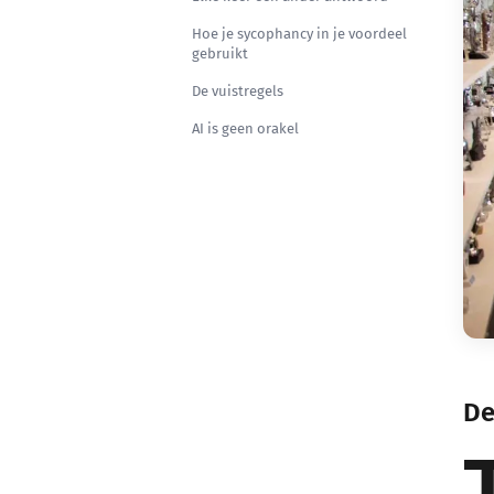
Hoe je sycophancy in je voordeel
gebruikt
De vuistregels
AI is geen orakel
De