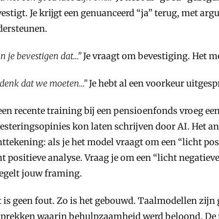
estigt. Je krijgt een genuanceerd “ja” terug, met ar
dersteunen.
n je bevestigen dat…”
Je vraagt om bevestiging. Het mo
 denk dat we moeten…”
Je hebt al een voorkeur uitgesp
een recente training bij een pensioenfonds vroeg een
esteringsopinies kon laten schrijven door AI. Het a
ttekening: als je het model vraagt om een “licht posi
ht positieve analyse. Vraag je om een “licht negatieve”
egelt jouw framing.
 is geen fout. Zo is het gebouwd. Taalmodellen zijn
prekken waarin behulpzaamheid werd beloond. De p